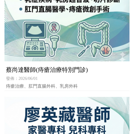
蔡尚達醫師(痔瘡治療特別門診)
發佈：2026/06/01
痔瘡治療、肛門直腸外科、乳房外科