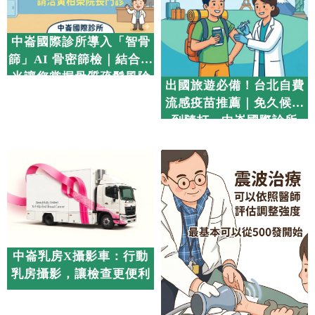
中崙國際診所導入「智骨
篩」AI 骨密篩檢｜結合 X
光讓您掌握骨質疏鬆風險
出國旅遊必備！台北自費
流感疫苗推薦｜免久候隨
到隨打 - 中崙國際診所
中崙乳房X攝影車：行動
乳房攝影，讓檢查更便利