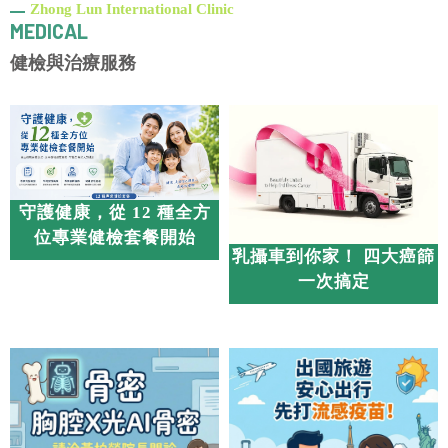
神經科診所
復健科
中山區神經科診所
健檢與治療服務
中山區復健科
守護健康，從 12 種全方
位專業健檢套餐開始
乳攝車到你家！ 四大癌篩
一次搞定