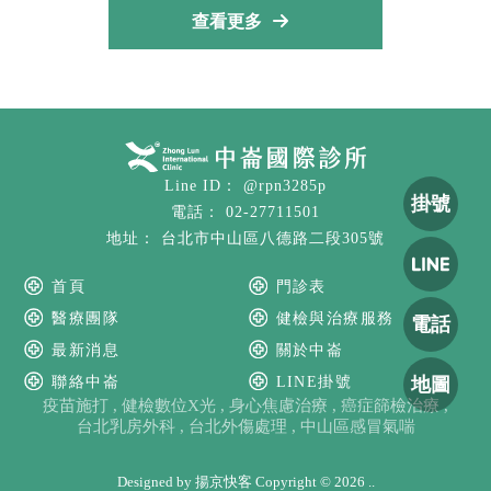
查看更多
@rpn3285p
掛號
02-27711501
台北市中山區八德路二段305號
首頁
門診表
醫療團隊
健檢與治療服務
電話
最新消息
關於中崙
地圖
聯絡中崙
LINE掛號
疫苗施打
健檢數位X光
身心焦慮治療
癌症篩檢治療
台北乳房外科
台北外傷處理
中山區感冒氣喘
Designed by
揚京快客
Copyright © 2026
..