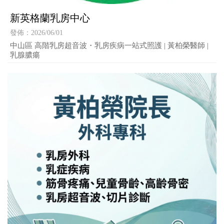
新英格蘭乳房中心
發佈：2026/06/01
中山區 高階乳房超音波・乳房疾病一站式照護 | 黃柏榮醫師 |
乳腺膿瘍